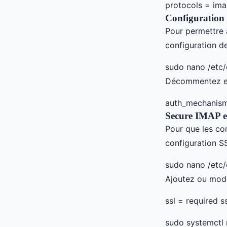
protocols = im
Configuration 
Pour permettre à
configuration de 
sudo nano /etc/
Décommentez et 
auth_mechanisms
Secure IMAP 
Pour que les co
configuration SS
sudo nano /etc/
Ajoutez ou modif
ssl = required s
sudo systemctl 