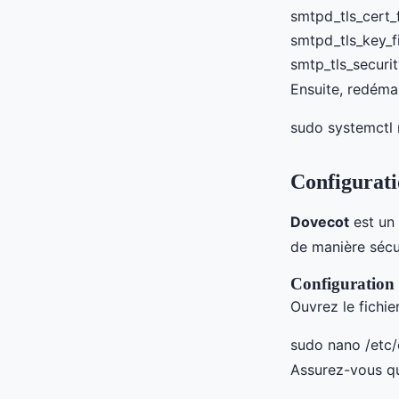
smtpd_tls_cert_f
smtpd_tls_key_f
smtp_tls_securi
Ensuite, redéma
sudo systemctl 
Configurati
Dovecot
est un 
de manière sécu
Configuration 
Ouvrez le fichie
sudo nano /etc
Assurez-vous qu