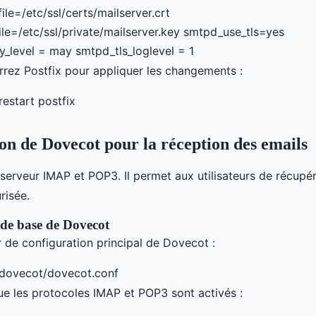
ile=/etc/ssl/certs/mailserver.crt
ile=/etc/ssl/private/mailserver.key smtpd_use_tls=yes
ty_level = may smtpd_tls_loglevel = 1
rrez Postfix pour appliquer les changements :
restart postfix
on de Dovecot pour la réception des emails
serveur IMAP et POP3. Il permet aux utilisateurs de récupér
risée.
de base de Dovecot
r de configuration principal de Dovecot :
/dovecot/dovecot.conf
e les protocoles IMAP et POP3 sont activés :