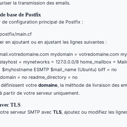
riser la transmission des emails.
de base de Postfix
r de configuration principal de Postfix :
postfix/main.cf
ier en ajoutant ou en ajustant les lignes suivantes :
ail.votredomaine.com mydomain = votredomaine.com myo
elayhost = mynetworks = 127.0.0.0/8 home_mailbox = Maild
 $myhostname ESMTP $mail_name (Ubuntu) biff = no
omain = no readme_directory = no
définissent votre
domaine
, la méthode de livraison des ema
 à partir de votre serveur uniquement.
avec TLS
votre serveur SMTP avec
TLS
, ajoutez ou modifiez les lign