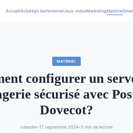
Accueil
Actu
High tech
Internet
Jeux-video
Marketing
Matériel
Smar
MATÉRIEL
nt configurer un serv
gerie sécurisé avec Post
Dovecot?
Léandre
•
17 septembre 2024
•
5 min de lecture