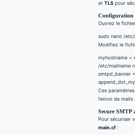
et
TLS
pour sécu
Configuration 
Ouvrez le fichie
sudo nano /etc/
Modifiez le fich
myhostname = m
/etc/mailname r
smtpd_banner =
append_dot_myd
Ces paramètres 
l’envoi de mails
Secure SMTP 
Pour sécuriser 
main.cf
: