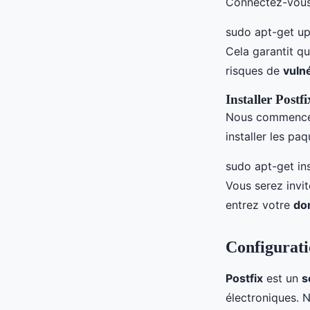
Connectez-vous 
sudo apt-get u
Cela garantit qu
risques de
vulné
Installer Postf
Nous commencer
installer les pa
sudo apt-get i
Vous serez invit
entrez votre
do
Configurati
Postfix
est un
s
électroniques. 