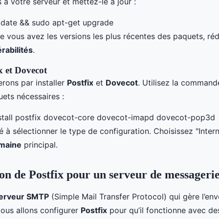
à votre serveur et mettez-le à jour :
pdate && sudo apt-get upgrade
e vous avez les versions les plus récentes des paquets, rédu
rabilités
.
ix et Dovecot
ons par installer
Postfix
et
Dovecot
. Utilisez la command
quets nécessaires :
nstall postfix dovecot-core dovecot-imapd dovecot-pop3d
é à sélectionner le type de configuration. Choisissez "Intern
maine
principal.
on de Postfix pour un serveur de messagerie
erveur SMTP
(Simple Mail Transfer Protocol) qui gère l’env
Nous allons configurer
Postfix
pour qu’il fonctionne avec de