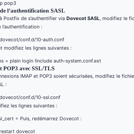
ap pop3
de l’authentification SASL
 Postfix de s’authentifier via
Dovecot SASL
, modifiez le fi
l’authentification :
dovecot/conf.d/10-auth.conf
modifiez les lignes suivantes :
 = plain login !include auth-system.conf.ext
et POP3 avec SSL/TLS
nnexions IMAP et POP3 soient sécurisées, modifiez le fichie
L :
dovecot/conf.d/10-ssl.conf
iez les lignes suivantes :
sl_cert = Puis, redémarrez Dovecot :
restart dovecot