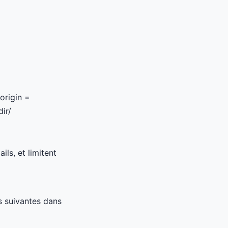
rigin =
ir/
ils, et limitent
es suivantes dans