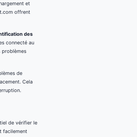
chargement et
t.com offrent
ntification des
tes connecté au
es problèmes
oblèmes de
cacement. Cela
erruption.
el de vérifier le
t facilement