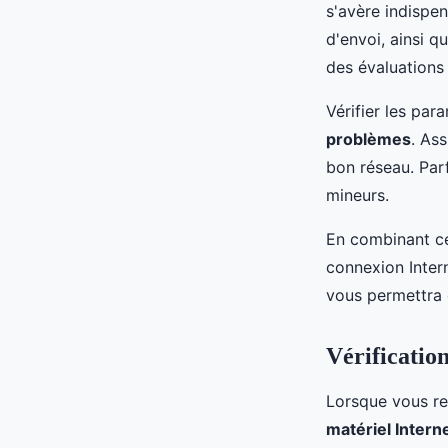
s'avère indispe
d'envoi, ainsi 
des évaluations 
Vérifier les par
problèmes
. As
bon réseau. Par
mineurs.
En combinant ce
connexion Inter
vous permettra d
Vérificatio
Lorsque vous ren
matériel Intern