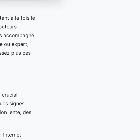
nt à la fois le
routeurs
ous accompagne
e ou expert,
ssez plus ces
t crucial
ques signes
on lente, des
n Internet