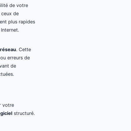
ilité de votre
e ceux de
vent plus rapides
Internet.
s réseau
. Cette
 ou erreurs de
avant de
ctuées.
r votre
giciel
structuré.