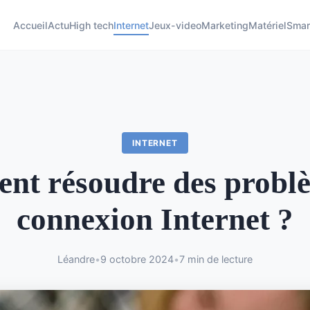
Accueil
Actu
High tech
Internet
Jeux-video
Marketing
Matériel
Smar
INTERNET
t résoudre des probl
connexion Internet ?
Léandre
•
9 octobre 2024
•
7 min de lecture