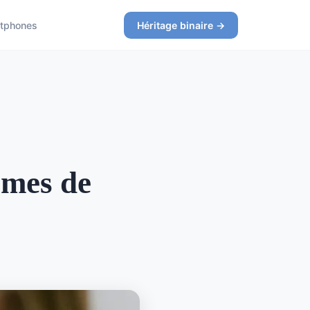
tphones
Héritage binaire →
èmes de