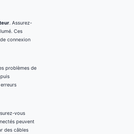
teur
. Assurez-
llumé. Ces
 de connexion
es problèmes de
 puis
 erreurs
ssurez-vous
nnectés peuvent
ar des câbles