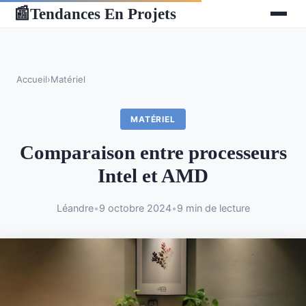
Tendances En Projets
📰
Accueil
›
Matériel
MATÉRIEL
Comparaison entre processeurs
Intel et AMD
Léandre
•
9 octobre 2024
•
9 min de lecture