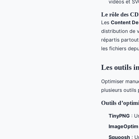
vidéos et SV
Le rôle des C
Les
Content De
distribution de 
répartis partou
les fichiers depu
Les outils i
Optimiser manue
plusieurs outil
Outils d’optim
TinyPNG
: U
ImageOptim
Squoosh
: U