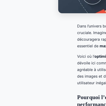
Dans l’univers b
cruciale. Imagi
découragera rapi
essentiel de
max
Voici où l’
optim
dévoile ici comm
agréable à util
des images et d
utilisateur inéga
Pourquoi l’o
performance