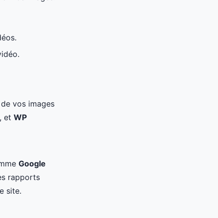
déos.
vidéo.
on de vos images
, et
WP
comme
Google
es rapports
 site.