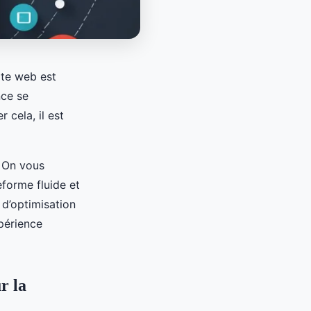
ite web est
nce se
 cela, il est
. On vous
eforme fluide et
 d’optimisation
périence
r la