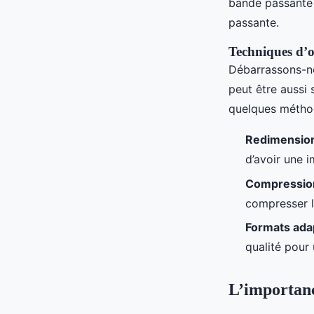
bande passante u
passante.
Techniques d’o
Débarrassons-no
peut être aussi
quelques méthod
Redimensio
d’avoir une 
Compressio
compresser l
Formats ada
qualité pour 
L’importanc