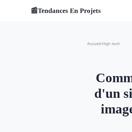
Tendances En Projets
📰
Accueil
›
High tech
Comme
d'un s
image