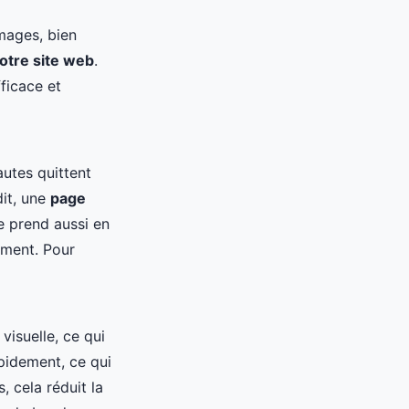
mages, bien
votre site web
.
ficace et
autes quittent
dit, une
page
e prend aussi en
ement. Pour
 visuelle, ce qui
pidement, ce qui
, cela réduit la