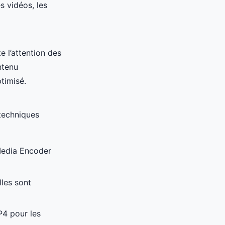
s vidéos, les
e l’attention des
ntenu
timisé.
 techniques
Media Encoder
lles sont
P4 pour les