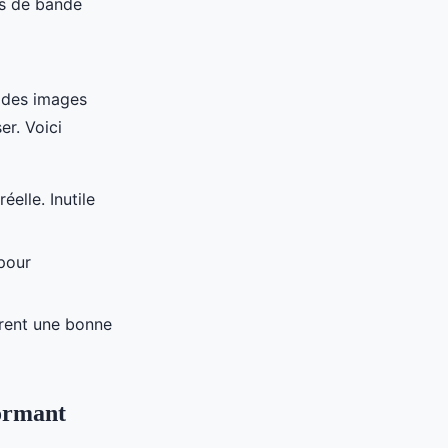
es de bande
 des images
r. Voici
éelle. Inutile
pour
rent une bonne
formant