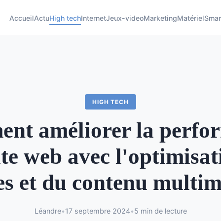
Accueil
Actu
High tech
Internet
Jeux-video
Marketing
Matériel
Smar
HIGH TECH
nt améliorer la perfo
ite web avec l'optimisat
s et du contenu multi
Léandre
•
17 septembre 2024
•
5 min de lecture