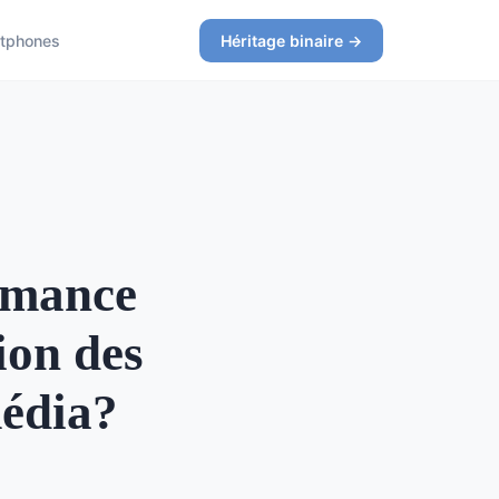
tphones
Héritage binaire →
rmance
ion des
média?