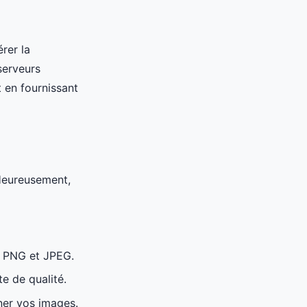
rer la
serveurs
 en fournissant
Heureusement,
es PNG et JPEG.
e de qualité.
ner vos images.